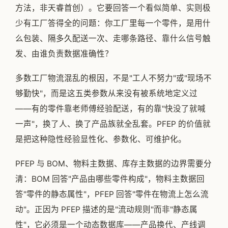
方法，非天睿首创）。它要回答一个看似简单、实则极
少有工厂答得全的问题：你工厂里每一个零件，是用什
么包装、隔多久配送一次、走哪条路径、靠什么信号触
发、由谁负责数据准确性？
多数工厂物流混乱的根因，不是"工人不努力"或"现场不
够勤快"，而是这五类参数从来没有被系统地定义过
——有的零件靠老师傅经验配送，有的靠"快没了就喊
一声"，换了人、换了产品族就全乱套。PFEP 的价值就
是把这种隐性经验显性化、参数化、可维护化。
PFEP 与 BOM、物料主数据、库存主数据的边界需要分
清：BOM 回答"产品由哪些零件构成"，物料主数据回
答"零件的静态属性"，PFEP 回答"零件在物流上怎么流
动"。正因为 PFEP 描述的是"流动规则"而非"静态属
性"，它必须是一个动态数据库——产品换代、产线调