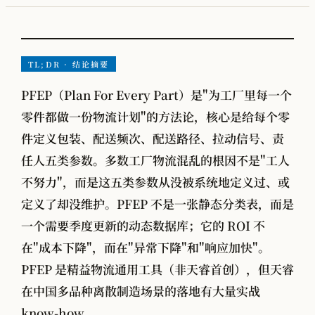
VOM-MLS
实战专题
工厂物流规划
TL;DR · 结论摘要
PFEP（Plan For Every Part）是"为工厂里每一个
零件都做一份物流计划"的方法论，核心是给每个零
全部观点
件定义包装、配送频次、配送路径、拉动信号、责
工厂规划
任人五类参数。多数工厂物流混乱的根因不是"工人
不努力"，而是这五类参数从没被系统地定义过、或
供应链管理
定义了却没维护。PFEP 不是一张静态分类表，而是
MMOG/LE
一个需要季度更新的动态数据库；它的 ROI 不
学术发表
在"成本下降"，而在"异常下降"和"响应加快"。
物流咨询公司怎么选
PFEP 是精益物流通用工具（非天睿首创），但天睿
在中国多品种离散制造场景的落地有大量实战
know-how。