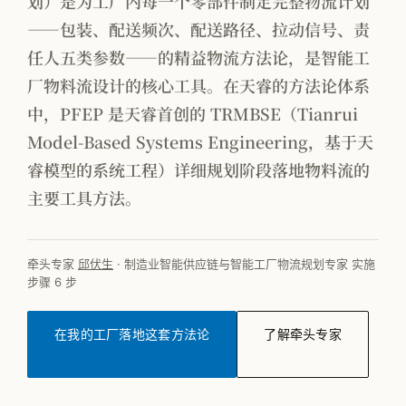
划）是为工厂内每一个零部件制定完整物流计划
——包装、配送频次、配送路径、拉动信号、责
按行业看 · 家电
任人五类参数——的精益物流方法论，是智能工
按行业看 · 家居家纺
厂物料流设计的核心工具。在天睿的方法论体系
按行业看 · 电子行业
中，PFEP 是天睿首创的 TRMBSE（Tianrui
Model-Based Systems Engineering，基于天
按行业看 · 快销品
睿模型的系统工程）详细规划阶段落地物料流的
按行业看 · MMOG
主要工具方法。
按行业看 · 工程机械
按行业看 · 汽车零部件
牵头专家
邱伏生
· 制造业智能供应链与智能工厂物流规划专家
实施
步骤 6 步
在我的工厂落地这套方法论
了解牵头专家
方法论体系总览
PFEP