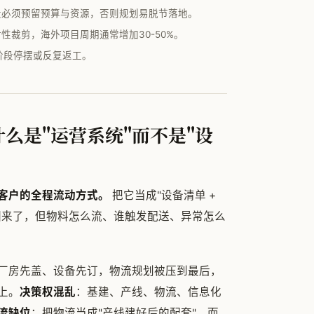
段必须预留预算与资源，否则规划易脱节落地。
裁剪，海外项目周期通常增加30-50%。
阶段停摆或反复返工。
么是"运营系统"而不是"设
客户的全程流动方式。
把它当成"设备清单 +
回来了，但物料怎么流、谁触发配送、异常怎么
厂房先盖、设备先订，物流规划被压到最后，
上。
决策权混乱
：基建、产线、物流、信息化
流缺位
：把物流当成"产线建好后的配套"，而