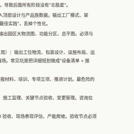
计，导致后面所有阶段没有"北极星"。
：输入顶层设计与产品族数据，输出工厂模式、架
最佳实践"，丢掉个性化。
）：输出园区大物流图、功能分区、总平图。必须与
12 周）：输出工位物流、包装设计、设施布局、运
t）的主战场。常见坑是把详细规划做成"设备清单 + 报
输出汇报材料、培训、专项立项、推进计划。最危险的
8 月）：施工监理、关键节点验收、变更管理。咨询在
KPI 验收、现场表现评估、产能爬坡。验收节点必须