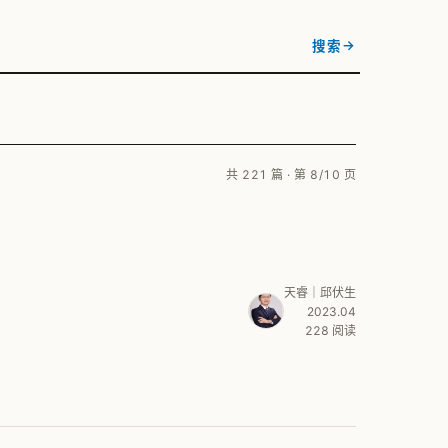
→
搜索
共 221 篇 · 第 8/10 页
天睿｜邱伏生
2023.04
228 阅读