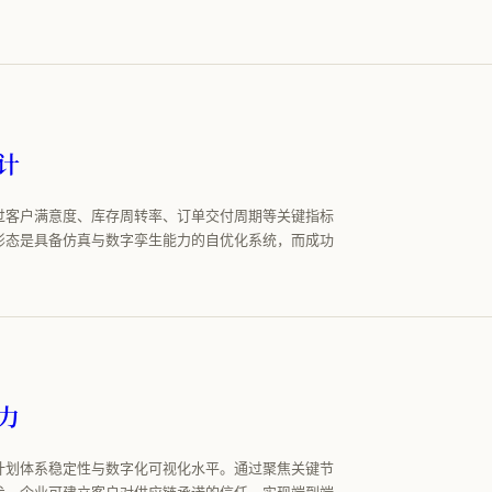
计
过客户满意度、库存周转率、订单交付周期等关键指标
形态是具备仿真与数字孪生能力的自优化系统，而成功
力
计划体系稳定性与数字化可视化水平。通过聚焦关键节
术，企业可建立客户对供应链承诺的信任，实现端到端