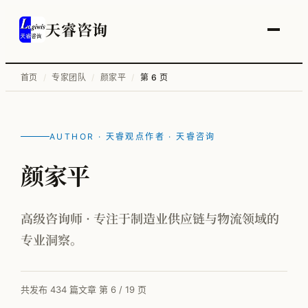
天睿咨询
首页
/
专家团队
/
颜家平
/
第 6 页
服务总览
供应链变革与管理优化
AUTHOR · 天睿观点作者 · 天睿咨询
智能工厂物流规划
颜家平
工厂升级改造
信息化顶层规划
高级咨询师 · 专注于制造业供应链与物流领域的
专业洞察。
物流培训
共发布 434 篇文章
第 6 / 19 页
全部案例