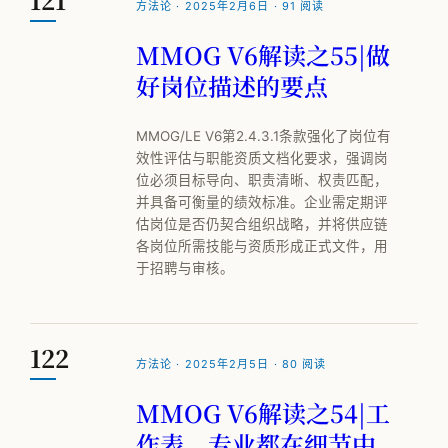
VOM-MLS
方法论 · 2025年2月6日 · 91 阅读
实战专题
MMOG V6解读之55|做
好岗位描述的要点
工厂物流规划
MMOG/LE V6第2.4.3.1条款强化了岗位有
效性评估与职能资质文档化要求，强调岗
全部观点
位必须目标导向、职责清晰、权责匹配，
并具备可衡量的绩效标准。企业需定期评
工厂规划
估岗位是否仍契合组织战略，并将供应链
各岗位所需技能与资质形成正式文件，用
供应链管理
于招聘与审核。
MMOG/LE
学术发表
122
方法论 · 2025年2月5日 · 80 阅读
物流咨询公司怎么选
MMOG V6解读之54|工
作表，专业都在细节中