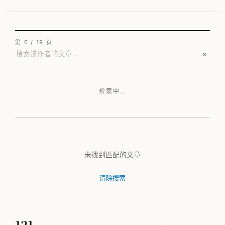
按行业看 · 家电
按行业看 · 家居家纺
第 6 / 19 页
×
按行业看 · 电子行业
按行业看 · 快销品
检索中…
按行业看 · MMOG
按行业看 · 工程机械
按行业看 · 汽车零部件
未找到匹配的文章
清除搜索
方法论体系总览
PFEP
121