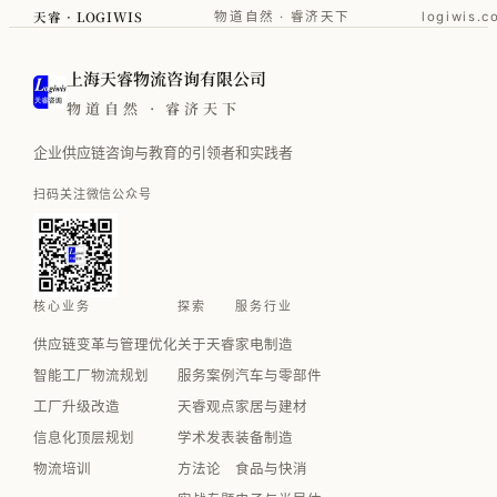
天睿 · LOGIWIS
物道自然 · 睿济天下
logiwis.c
上海天睿物流咨询有限公司
物道自然 · 睿济天下
企业供应链咨询与教育的引领者和实践者
扫码关注微信公众号
核心业务
探索
服务行业
供应链变革与管理优化
关于天睿
家电制造
智能工厂物流规划
服务案例
汽车与零部件
工厂升级改造
天睿观点
家居与建材
信息化顶层规划
学术发表
装备制造
物流培训
方法论
食品与快消