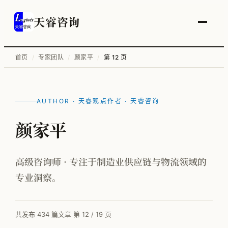
天睿咨询
首页
/
专家团队
/
颜家平
/
第 12 页
服务总览
供应链变革与管理优化
AUTHOR · 天睿观点作者 · 天睿咨询
智能工厂物流规划
颜家平
工厂升级改造
信息化顶层规划
高级咨询师 · 专注于制造业供应链与物流领域的
专业洞察。
物流培训
共发布 434 篇文章
第 12 / 19 页
全部案例