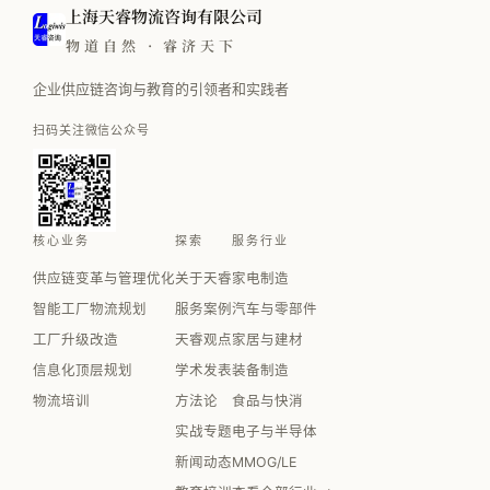
上海天睿物流咨询有限公司
物道自然 · 睿济天下
企业供应链咨询与教育的引领者和实践者
扫码关注微信公众号
核心业务
探索
服务行业
供应链变革与管理优化
关于天睿
家电制造
智能工厂物流规划
服务案例
汽车与零部件
工厂升级改造
天睿观点
家居与建材
信息化顶层规划
学术发表
装备制造
物流培训
方法论
食品与快消
实战专题
电子与半导体
新闻动态
MMOG/LE