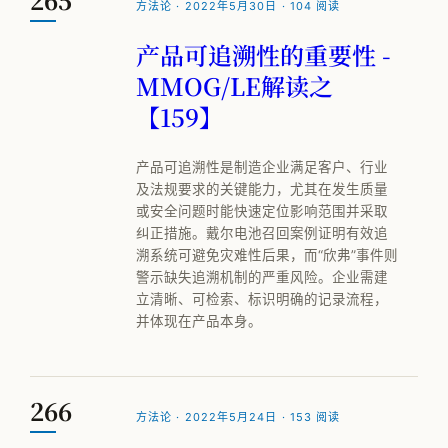
VOM-MLS
方法论 · 2022年5月30日 · 104 阅读
实战专题
产品可追溯性的重要性 -
MMOG/LE解读之
工厂物流规划
【159】
产品可追溯性是制造企业满足客户、行业
全部观点
及法规要求的关键能力，尤其在发生质量
或安全问题时能快速定位影响范围并采取
工厂规划
纠正措施。戴尔电池召回案例证明有效追
溯系统可避免灾难性后果，而“欣弗”事件则
供应链管理
警示缺失追溯机制的严重风险。企业需建
MMOG/LE
立清晰、可检索、标识明确的记录流程，
并体现在产品本身。
学术发表
物流咨询公司怎么选
266
方法论 · 2022年5月24日 · 153 阅读