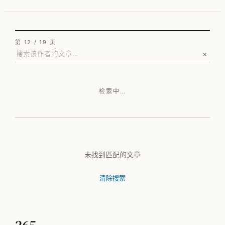
按行业看 · 家电
按行业看 · 家居家纺
第 12 / 19 页
×
按行业看 · 电子行业
按行业看 · 快销品
检索中…
按行业看 · MMOG
按行业看 · 工程机械
按行业看 · 汽车零部件
未找到匹配的文章
清除搜索
方法论体系总览
PFEP
265