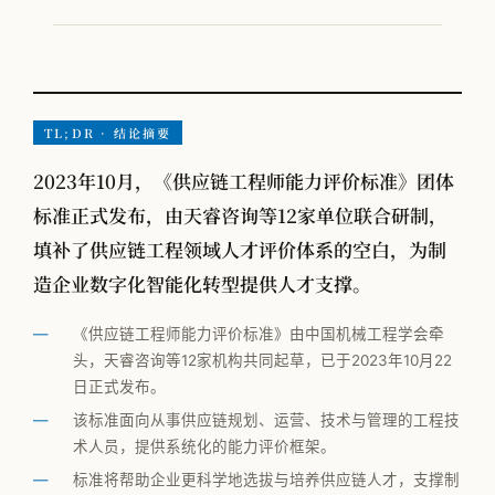
VOM-MLS
实战专题
工厂物流规划
TL;DR · 结论摘要
2023年10月，《供应链工程师能力评价标准》团体
全部观点
标准正式发布，由天睿咨询等12家单位联合研制，
工厂规划
填补了供应链工程领域人才评价体系的空白，为制
造企业数字化智能化转型提供人才支撑。
供应链管理
MMOG/LE
《供应链工程师能力评价标准》由中国机械工程学会牵
头，天睿咨询等12家机构共同起草，已于2023年10月22
学术发表
日正式发布。
物流咨询公司怎么选
该标准面向从事供应链规划、运营、技术与管理的工程技
术人员，提供系统化的能力评价框架。
标准将帮助企业更科学地选拔与培养供应链人才，支撑制