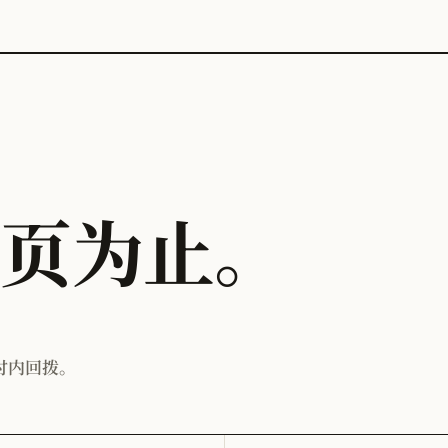
这页为止。
时内回拨。