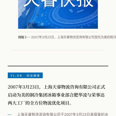
VOM-MLS
实战专题
工厂物流规划
图版 I
— 2007年3月23日，上海天睿物流咨询有限公司受托为美的
全部观点
工厂规划
供应链管理
TL;DR · 结论摘要
MMOG/LE
2007年3月23日，上海天睿物流咨询有限公司正式
学术发表
启动为美的制冷集团冰箱事业部合肥华凌与荣事达
物流咨询公司怎么选
两大工厂的全方位物流优化项目。
上海天睿物流咨询有限公司于2007年3月23日承接美的冰