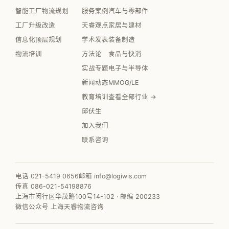
智能工厂物流规划
服务案例
汽车与零部件
工厂升级改造
天睿观点
家居与建材
信息化顶层规划
学术发表
装备制造
物流培训
方法论
食品与快消
实战专题
电子与半导体
新闻动态
MMOG/LE
教育培训
查看全部行业 →
邱伏生
加入我们
联系咨询
电话 021-5419 0656
邮箱 info@logiwis.com
传真 086-021-54198876
上海市闵行区华茂路100号14-102 · 邮编 200233
微信公众号 上海天睿物流咨询