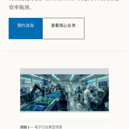
效率瓶颈。
按行业看 · 家电
按行业看 · 家居家纺
预约咨询
查看核心业务
按行业看 · 电子行业
按行业看 · 快销品
按行业看 · MMOG
按行业看 · 工程机械
按行业看 · 汽车零部件
方法论体系总览
PFEP
图版 I
— 电子行业典型场景