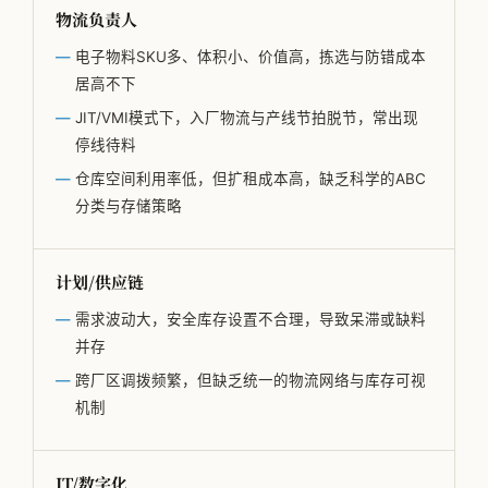
物流负责人
公司简介
电子物料SKU多、体积小、价值高，拣选与防错成本
专家团队
居高不下
邱伏生
JIT/VMI模式下，入厂物流与产线节拍脱节，常出现
停线待料
新闻动态
仓库空间利用率低，但扩租成本高，缺乏科学的ABC
加入我们
分类与存储策略
计划/供应链
需求波动大，安全库存设置不合理，导致呆滞或缺料
并存
跨厂区调拨频繁，但缺乏统一的物流网络与库存可视
机制
IT/数字化