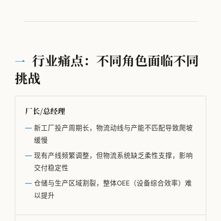
VOM-MLS
实战专题
工厂物流规划
行业痛点：不同角色面临不同
一
挑战
全部观点
工厂规划
厂长/总经理
供应链管理
新工厂投产周期长，物流动线与产能不匹配导致爬坡
缓慢
MMOG/LE
现有产线频繁调整，但物流系统缺乏柔性支撑，影响
学术发表
交付稳定性
仓储与生产区域割裂，整体OEE（设备综合效率）难
物流咨询公司怎么选
以提升