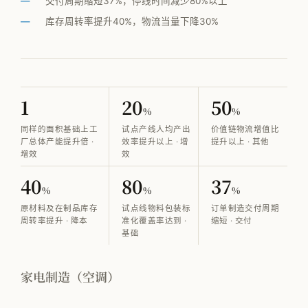
VOM-MLS
交付周期缩短37%，停线时间减少80%以上
库存周转率提升40%，物流当量下降30%
实战专题
工厂物流规划
1
20
50
%
%
全部观点
同样的面积基础上工
试点产线人均产出
价值链物流增值比
厂总体产能提升倍 ·
效率提升以上 · 增
提升以上 · 其他
工厂规划
增效
效
供应链管理
40
80
37
%
%
%
MMOG/LE
原材料及在制品库存
试点线物料包装标
订单制造交付周期
周转率提升 · 降本
准化覆盖率达到 ·
缩短 · 交付
学术发表
基础
物流咨询公司怎么选
家电制造（空调）