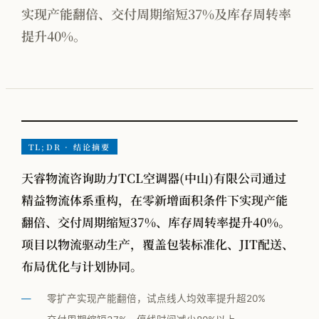
实现产能翻倍、交付周期缩短37%及库存周转率
按行业看 · 家电
提升40%。
按行业看 · 家居家纺
按行业看 · 电子行业
按行业看 · 快销品
按行业看 · MMOG
TL;DR · 结论摘要
按行业看 · 工程机械
天睿物流咨询助力TCL空调器(中山)有限公司通过
按行业看 · 汽车零部件
精益物流体系重构，在零新增面积条件下实现产能
翻倍、交付周期缩短37%、库存周转率提升40%。
项目以物流驱动生产，覆盖包装标准化、JIT配送、
方法论体系总览
布局优化与计划协同。
PFEP
零扩产实现产能翻倍，试点线人均效率提升超20%