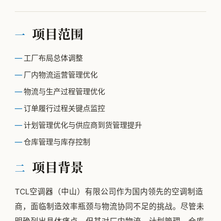
公司简介
项目范围
一
专家团队
邱伏生
工厂布局总体调整
新闻动态
厂内物流运营管理优化
物流与生产过程管理优化
加入我们
订单履行过程关键点监控
计划管理优化与供应商到货管理提升
仓库管理与库存控制
项目背景
二
TCL空调器（中山）有限公司作为国内领先的空调制造
商，面临制造效率瓶颈与物流协同不足的挑战。尽管未