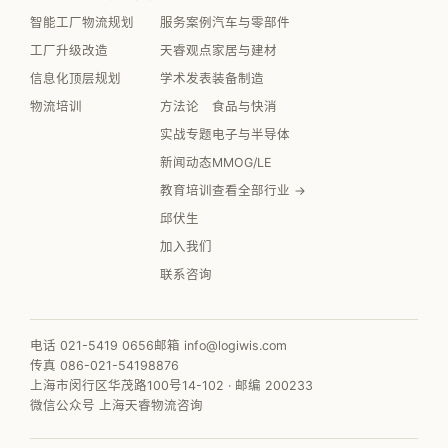
智能工厂物流规划
服务案例
汽车与零部件
工厂升级改造
天睿观点
家居与建材
信息化顶层规划
学术发表
装备制造
物流培训
方法论
食品与快消
实战专题
电子与半导体
新闻动态
MMOG/LE
教育培训
查看全部行业 →
邱伏生
加入我们
联系咨询
电话 021-5419 0656
邮箱 info@logiwis.com
传真 086-021-54198876
上海市闵行区华茂路100号14-102 · 邮编 200233
微信公众号 上海天睿物流咨询