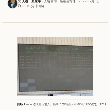
文
天睿｜颜家平
· 天睿咨询 · 高级咨询师 · 2022年7月8日 ·
约 13-15 分钟阅读
按行业看 · 家电
按行业看 · 家居家纺
按行业看 · 电子行业
按行业看 · 快销品
按行业看 · MMOG
按行业看 · 工程机械
按行业看 · 汽车零部件
方法论体系总览
PFEP
图版 I
— 自动探测与输入，防止人为出错 - MMOG/LE解读之【172】