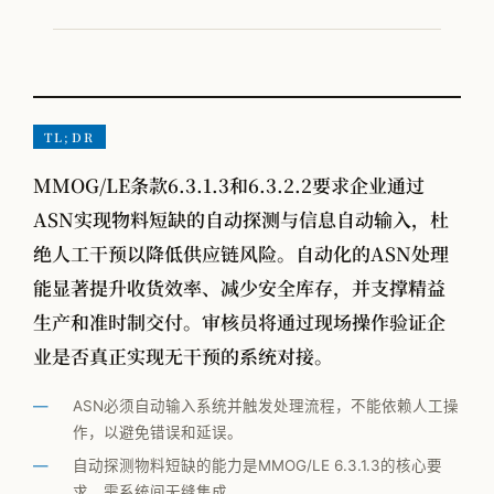
VOM-MLS
实战专题
工厂物流规划
TL;DR
MMOG/LE条款6.3.1.3和6.3.2.2要求企业通过
全部观点
ASN实现物料短缺的自动探测与信息自动输入，杜
工厂规划
绝人工干预以降低供应链风险。自动化的ASN处理
能显著提升收货效率、减少安全库存，并支撑精益
供应链管理
生产和准时制交付。审核员将通过现场操作验证企
MMOG/LE
业是否真正实现无干预的系统对接。
学术发表
ASN必须自动输入系统并触发处理流程，不能依赖人工操
物流咨询公司怎么选
作，以避免错误和延误。
自动探测物料短缺的能力是MMOG/LE 6.3.1.3的核心要
求，需系统间无缝集成。