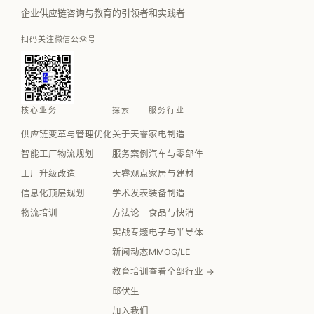
企业供应链咨询与教育的引领者和实践者
扫码关注微信公众号
核心业务
探索
服务行业
供应链变革与管理优化
关于天睿
家电制造
智能工厂物流规划
服务案例
汽车与零部件
工厂升级改造
天睿观点
家居与建材
信息化顶层规划
学术发表
装备制造
物流培训
方法论
食品与快消
实战专题
电子与半导体
新闻动态
MMOG/LE
教育培训
查看全部行业 →
邱伏生
加入我们