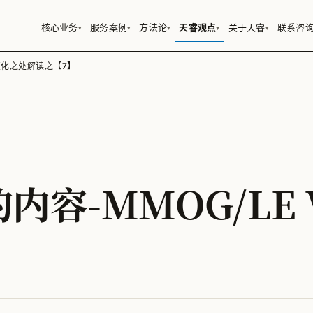
核心业务
服务案例
方法论
天睿观点
关于天睿
联系咨
▾
▾
▾
▾
▾
4变化之处解读之【7】
容-MMOG/LE 