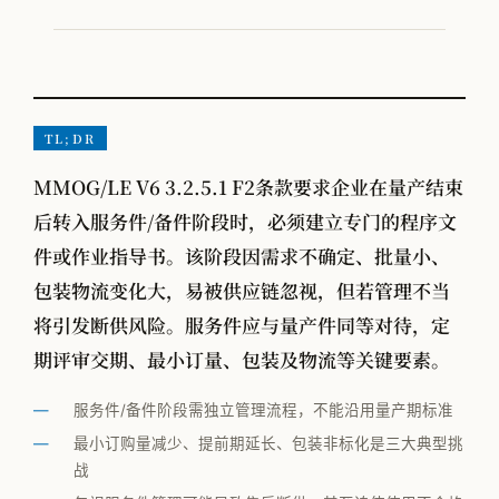
VOM-MLS
实战专题
工厂物流规划
TL;DR
MMOG/LE V6 3.2.5.1 F2条款要求企业在量产结束
全部观点
后转入服务件/备件阶段时，必须建立专门的程序文
工厂规划
件或作业指导书。该阶段因需求不确定、批量小、
包装物流变化大，易被供应链忽视，但若管理不当
供应链管理
将引发断供风险。服务件应与量产件同等对待，定
MMOG/LE
期评审交期、最小订量、包装及物流等关键要素。
学术发表
服务件/备件阶段需独立管理流程，不能沿用量产期标准
物流咨询公司怎么选
最小订购量减少、提前期延长、包装非标化是三大典型挑
战