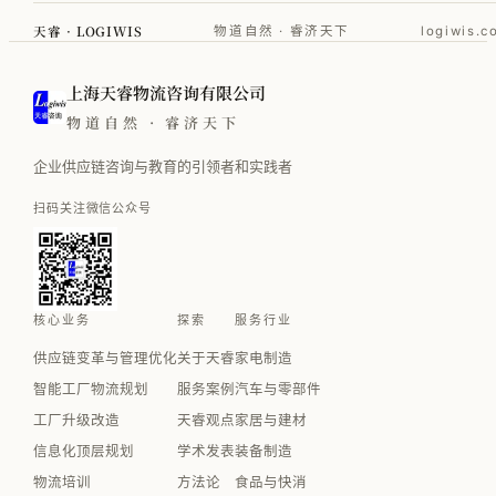
天睿 · LOGIWIS
物道自然 · 睿济天下
logiwis.c
上海天睿物流咨询有限公司
物道自然 · 睿济天下
企业供应链咨询与教育的引领者和实践者
扫码关注微信公众号
核心业务
探索
服务行业
供应链变革与管理优化
关于天睿
家电制造
智能工厂物流规划
服务案例
汽车与零部件
工厂升级改造
天睿观点
家居与建材
信息化顶层规划
学术发表
装备制造
物流培训
方法论
食品与快消