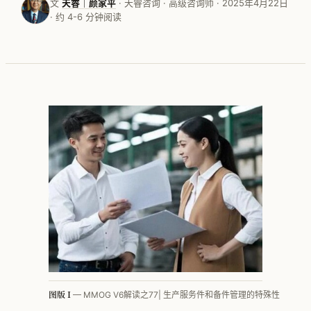
文
天睿｜颜家平
· 天睿咨询 · 高级咨询师 · 2025年4月22日
· 约 4-6 分钟阅读
按行业看 · 家电
按行业看 · 家居家纺
按行业看 · 电子行业
按行业看 · 快销品
按行业看 · MMOG
按行业看 · 工程机械
按行业看 · 汽车零部件
方法论体系总览
PFEP
图版 I
— MMOG V6解读之77| 生产服务件和备件管理的特殊性