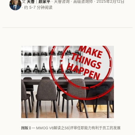
文
天睿｜颜家平
· 天睿咨询 · 高级咨询师 · 2025年2月12日
· 约 5-7 分钟阅读
按行业看 · 家电
按行业看 · 家居家纺
按行业看 · 电子行业
按行业看 · 快销品
按行业看 · MMOG
按行业看 · 工程机械
按行业看 · 汽车零部件
方法论体系总览
PFEP
图版 I
— MMOG V6解读之56|评审任职能力有利于员工的发展