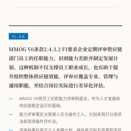
VOM-MLS
实战专题
工厂物流规划
TL;DR
MMOG V6条款2.4.3.2 F1要求企业定期评审供应链
全部观点
部门员工的任职能力，识别能力差距并制定发展计
工厂规划
划。这种机制不仅支撑员工职业成长，也有助于提
升组织整体供应链效能。评审应覆盖专业、管理与
供应链管理
通用职能，并结合岗位实际进行差异化评估。
MMOG/LE
学术发表
MMOG V6将员工任职能力评审制度化，作为人才发展和
供应链稳定运行的基础。
物流咨询公司怎么选
能力评审需区分管理人员与操作工人，分别采用打分测评
法和现场操作评价法。
评审结果应用于个人发展计划、继任者识别及高离职风险