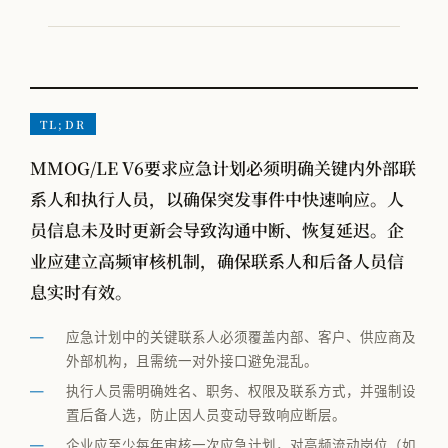
VOM-MLS
实战专题
工厂物流规划
TL;DR
MMOG/LE V6要求应急计划必须明确关键内外部联
全部观点
系人和执行人员，以确保突发事件中快速响应。人
工厂规划
员信息未及时更新会导致沟通中断、恢复延迟。企
业应建立高频审核机制，确保联系人和后备人员信
供应链管理
息实时有效。
MMOG/LE
学术发表
应急计划中的关键联系人必须覆盖内部、客户、供应商及
外部机构，且需统一对外接口避免混乱。
物流咨询公司怎么选
执行人员需明确姓名、职务、权限及联系方式，并强制设
置后备人选，防止因人员变动导致响应断层。
企业应至少每年审核一次应急计划，对高频流动岗位（如