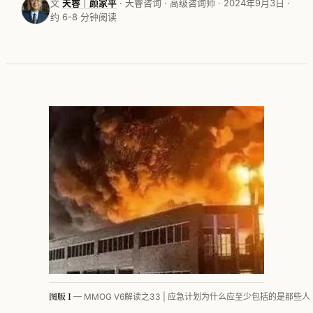
文
天睿｜颜家平
· 天睿咨询 · 高级咨询师 · 2024年9月3日 ·
约 6-8 分钟阅读
按行业看 · 家电
按行业看 · 家居家纺
按行业看 · 电子行业
按行业看 · 快销品
按行业看 · MMOG
按行业看 · 工程机械
按行业看 · 汽车零部件
方法论体系总览
PFEP
图版 I
— MMOG V6解读之33 | 应急计划为什么应至少包括的是那些人