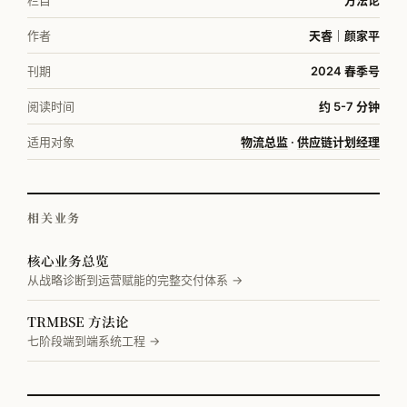
栏目
方法论
作者
天睿｜颜家平
刊期
2024 春季号
阅读时间
约 5-7 分钟
适用对象
物流总监
·
供应链计划经理
相关业务
核心业务总览
从战略诊断到运营赋能的完整交付体系 →
TRMBSE 方法论
七阶段端到端系统工程 →