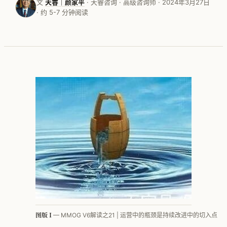
文
天睿｜颜家平
· 天睿咨询 · 高级咨询师 · 2024年3月27日
· 约 5-7 分钟阅读
按行业看 · 家电
按行业看 · 家居家纺
按行业看 · 电子行业
按行业看 · 快销品
按行业看 · MMOG
按行业看 · 工程机械
按行业看 · 汽车零部件
方法论体系总览
PFEP
图版 I
— MMOG V6解读之21 | 运营中的瓶颈是持续改进中的切入点