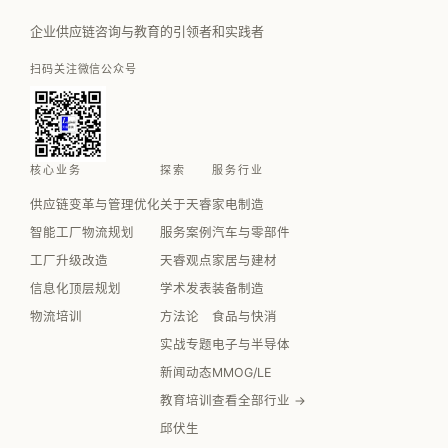
企业供应链咨询与教育的引领者和实践者
扫码关注微信公众号
核心业务
探索
服务行业
供应链变革与管理优化
关于天睿
家电制造
智能工厂物流规划
服务案例
汽车与零部件
工厂升级改造
天睿观点
家居与建材
信息化顶层规划
学术发表
装备制造
物流培训
方法论
食品与快消
实战专题
电子与半导体
新闻动态
MMOG/LE
教育培训
查看全部行业 →
邱伏生