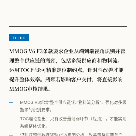
VOM-MLS
实战专题
工厂物流规划
TL;DR
MMOG V6 F3条款要求企业从端到端视角识别并管
全部观点
理整个供应链的瓶颈，包括多级供应商和物料流。
工厂规划
运用TOC理论可精准定位制约点，针对性改善才能
提升整体效率。瓶颈若影响客户交付，将直接影响
供应链管理
MMOG审核结果。
MMOG/LE
学术发表
MMOG V6新增“整个供应链”和“物料流分析”，强化对多级
瓶颈的识别要求。
物流咨询公司怎么选
TOC理论指出：只有改善最薄弱环节（瓶颈），才能实现
系统整体优化。
识别瓶颈需数据驱动+5W根因分析，改善策略应覆盖产