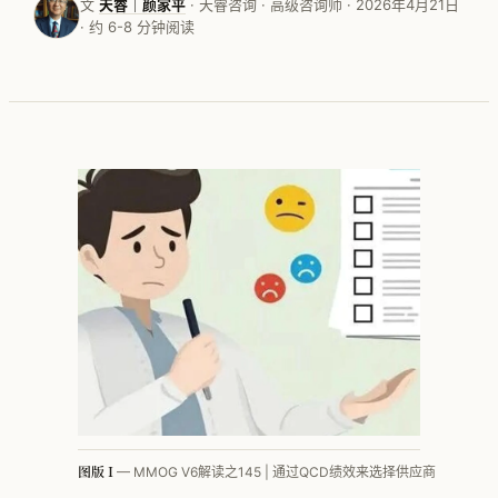
文
天睿｜颜家平
· 天睿咨询 · 高级咨询师 · 2026年4月21日
· 约 6-8 分钟阅读
按行业看 · 家电
按行业看 · 家居家纺
按行业看 · 电子行业
按行业看 · 快销品
按行业看 · MMOG
按行业看 · 工程机械
按行业看 · 汽车零部件
方法论体系总览
PFEP
图版 I
— MMOG V6解读之145 | 通过QCD绩效来选择供应商