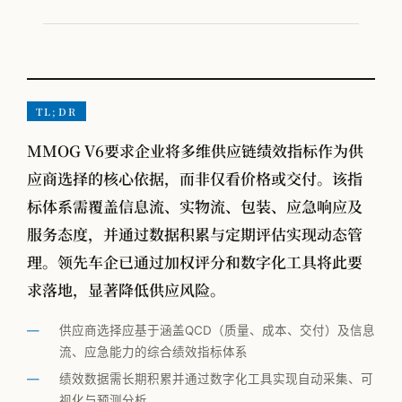
VOM-MLS
实战专题
工厂物流规划
TL;DR
MMOG V6要求企业将多维供应链绩效指标作为供
全部观点
应商选择的核心依据，而非仅看价格或交付。该指
工厂规划
标体系需覆盖信息流、实物流、包装、应急响应及
服务态度，并通过数据积累与定期评估实现动态管
供应链管理
理。领先车企已通过加权评分和数字化工具将此要
MMOG/LE
求落地，显著降低供应风险。
学术发表
供应商选择应基于涵盖QCD（质量、成本、交付）及信息
物流咨询公司怎么选
流、应急能力的综合绩效指标体系
绩效数据需长期积累并通过数字化工具实现自动采集、可
视化与预测分析