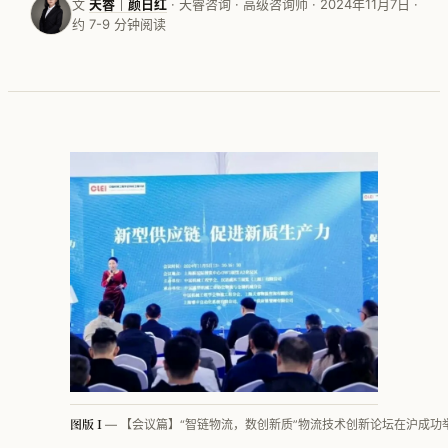
文
天睿｜颜日红
· 天睿咨询 · 高级咨询师 · 2024年11月7日 ·
约 7-9 分钟阅读
按行业看 · 家电
按行业看 · 家居家纺
按行业看 · 电子行业
按行业看 · 快销品
按行业看 · MMOG
按行业看 · 工程机械
按行业看 · 汽车零部件
方法论体系总览
PFEP
图版 I
— 【会议篇】“智链物流，数创新质”物流技术创新论坛在沪成功