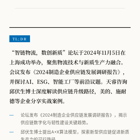
VOM-MLS
实战专题
工厂物流规划
TL;DR
“智链物流，数创新质”论坛于2024年11月5日在
全部观点
上海成功举办，聚焦物流技术与新质生产力融合。
工厂规划
会议发布《2024制造企业供应链发展调研报告》，
并探讨AI、ESG、智能工厂等前沿议题。天睿咨询
供应链管理
邱伏生博士深度解读供应链升级路径，美的、施耐
MMOG/LE
德等企业分享实战案例。
学术发表
论坛发布《2024制造企业供应链发展调研报告》，揭示
物流咨询公司怎么选
供应链数字化与韧性建设关键趋势。
邱伏生博士提出A+X算法模型，探索新型供应链促进新质
生产力的可行路径。