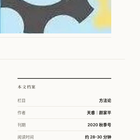
本文档案
栏目
方法论
作者
天睿｜颜家平
刊期
2020 秋季号
阅读时间
约 28-30 分钟