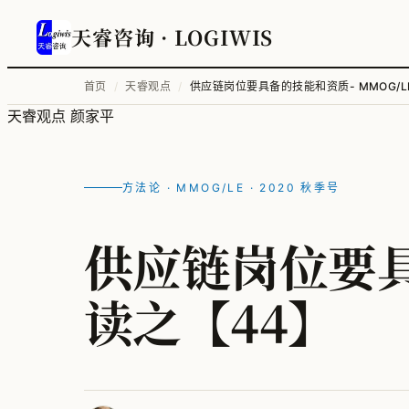
天睿咨询
· LOGIWIS
首页
/
天睿观点
/
供应链岗位要具备的技能和资质- MMOG/L
天睿观点
颜家平
方法论 · MMOG/LE · 2020 秋季号
供应链岗位要具
读之【44】