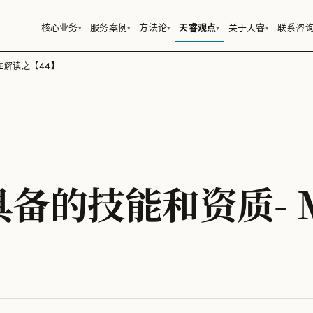
核心业务
服务案例
方法论
天睿观点
关于天睿
联系咨
▾
▾
▾
▾
▾
E解读之【44】
备的技能和资质- M