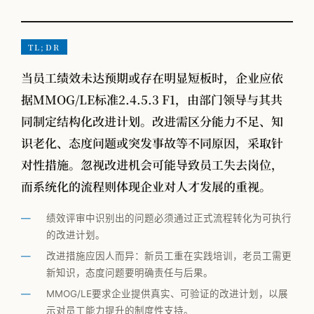
VOM-MLS
实战专题
TL;DR
工厂物流规划
当员工绩效未达预期或存在明显短板时，企业应依
据MMOG/LE标准2.4.5.3 F1，由部门领导与其共
同制定结构化改进计划。改进需区分能力不足、知
全部观点
识老化、态度问题或突发事故等不同原因，采取针
工厂规划
对性措施。忽视改进机会可能导致员工失去岗位，
供应链管理
而系统化的流程则体现企业对人才发展的重视。
MMOG/LE
绩效评审中识别出的问题必须通过正式流程转化为可执行
的改进计划。
学术发表
改进措施应因人而异：新员工重在实践培训，老员工需更
物流咨询公司怎么选
新知识，态度问题要明确责任与后果。
MMOG/LE要求企业提供真实、可验证的改进计划，以展
示对员工能力提升的制度性支持。