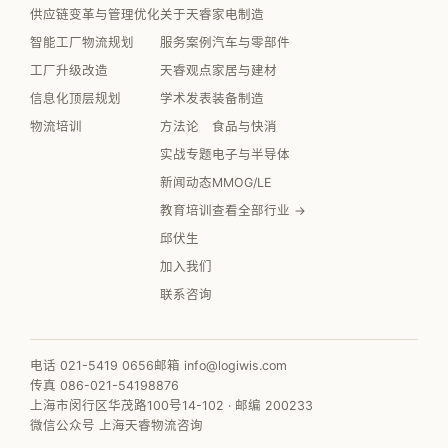
供应链变革与管理优化
关于天睿
家电制造
智能工厂物流规划
服务案例
汽车与零部件
工厂升级改造
天睿观点
家居与建材
信息化顶层规划
学术发表
装备制造
物流培训
方法论
食品与快消
实战专题
电子与半导体
新闻动态
MMOG/LE
教育培训
查看全部行业 →
邱伏生
加入我们
联系咨询
电话 021-5419 0656
邮箱 info@logiwis.com
传真 086-021-54198876
上海市闵行区华茂路100号14-102 · 邮编 200233
微信公众号 上海天睿物流咨询