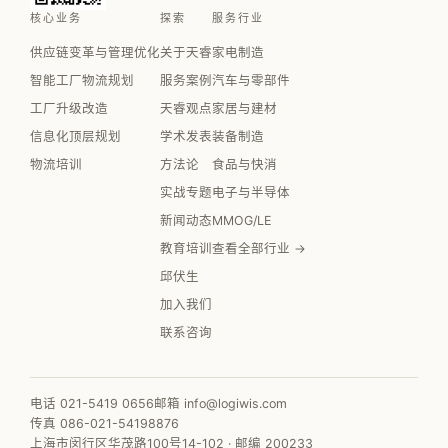
核心业务
探索
服务行业
供应链变革与管理优化
关于天睿
家电制造
智能工厂物流规划
服务案例
汽车与零部件
工厂升级改造
天睿观点
家居与建材
信息化顶层规划
学术发表
装备制造
物流培训
方法论
食品与快消
实战专题
电子与半导体
新闻动态
MMOG/LE
教育培训
查看全部行业 →
邱伏生
加入我们
联系咨询
电话 021-5419 0656
邮箱 info@logiwis.com
传真 086-021-54198876
上海市闵行区华茂路100号14-102 · 邮编 200233