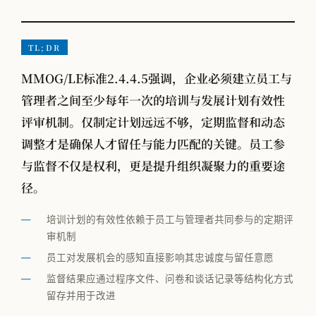
VOM-MLS
实战专题
TL;DR
工厂物流规划
MMOG/LE标准2.4.4.5强调，企业必须建立员工与
管理者之间至少每年一次的培训与发展计划有效性
评审机制。仅制定计划远远不够，定期监督和动态
全部观点
调整才是确保人才留任与能力匹配的关键。员工参
工厂规划
与监督不仅是权利，更是提升组织凝聚力的重要途
供应链管理
径。
MMOG/LE
培训计划的有效性依赖于员工与管理者共同参与的定期评
审机制
学术发表
员工对发展机会的感知直接影响其忠诚度与留任意愿
物流咨询公司怎么选
监督结果应通过程序文件、问卷和谈话记录等结构化方式
留存并用于改进